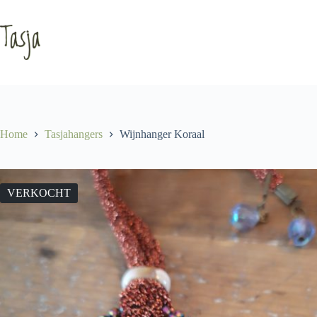
Ga
naar
de
inhoud
Home
Tasjahangers
Wijnhanger Koraal
VERKOCHT