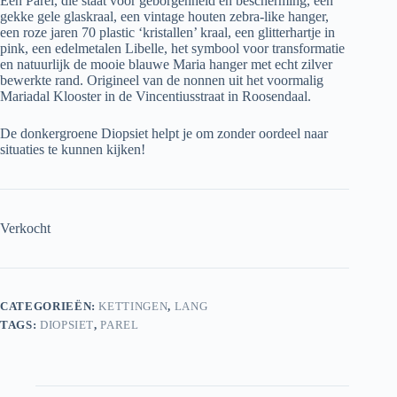
Een Parel, die staat voor geborgenheid en bescherming, een
gekke gele glaskraal, een vintage houten zebra-like hanger,
een roze jaren 70 plastic ‘kristallen’ kraal, een glitterhartje in
pink, een edelmetalen Libelle, het symbool voor transformatie
en natuurlijk de mooie blauwe Maria hanger met echt zilver
bewerkte rand. Origineel van de nonnen uit het voormalig
Mariadal Klooster in de Vincentiusstraat in Roosendaal.
De donkergroene Diopsiet helpt je om zonder oordeel naar
situaties te kunnen kijken!
Verkocht
CATEGORIEËN:
KETTINGEN
,
LANG
TAGS:
DIOPSIET
,
PAREL