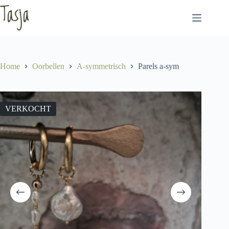
Ga
naar
de
inhoud
Home
Oorbellen
A-symmetrisch
Parels a-sym
VERKOCHT