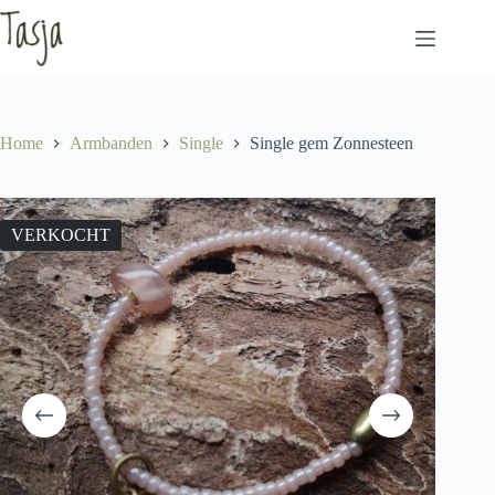
Ga
naar
de
inhoud
Home
Armbanden
Single
Single gem Zonnesteen
VERKOCHT