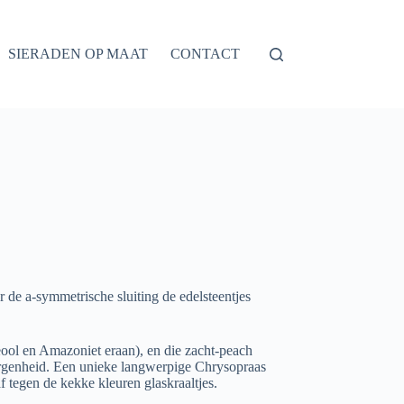
SIERADEN OP MAAT
CONTACT
or de a-symmetrische sluiting de edelsteentjes
eool en Amazoniet eraan), en die zacht-peach
orgenheid. Een unieke langwerpige Chrysopraas
f tegen de kekke kleuren glaskraaltjes.