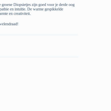
e groene Diopsietjes zijn goed voor je derde oog
pathie en intuïtie. De warme gespikkelde
mte en creativiteit.
uwelendraad!