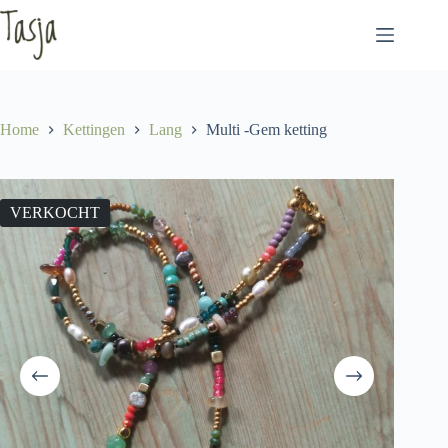
Ga
naar
de
inhoud
Home
Kettingen
Lang
Multi -Gem ketting
VERKOCHT