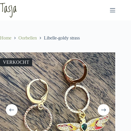
Ga
naar
de
inhoud
Home
Oorbellen
Libelle-goldy strass
VERKOCHT