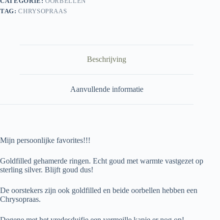
CATEGORIE:
OORBELLEN
TAG:
CHRYSOPRAAS
Beschrijving
Aanvullende informatie
Mijn persoonlijke favorites!!!
Goldfilled gehamerde ringen. Echt goud met warmte vastgezet op
sterling silver. Blijft goud dus!
De oorstekers zijn ook goldfilled en beide oorbellen hebben een
Chrysopraas.
Degene met het vredesduifje een vermeille kapje er nog op!