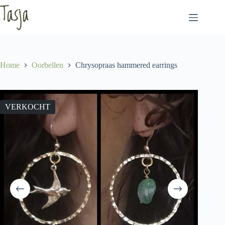
Ga
naar
de
inhoud
Home
Oorbellen
Chrysopraas hammered earrings
VERKOCHT